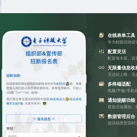
在线表单工具
专为校园活动设
配置灵活
配置项丰富、设
无限量信息收
无访问上限、无
多终端适配
电脑/平板/手
通知提醒功能
群发活动通知、
数据管理后台
按活动类型实时